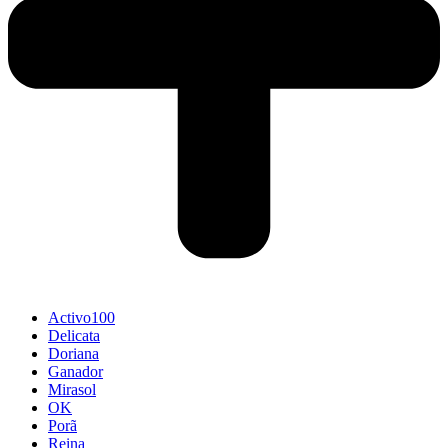
Activo100
Delicata
Doriana
Ganador
Mirasol
OK
Porã
Reina